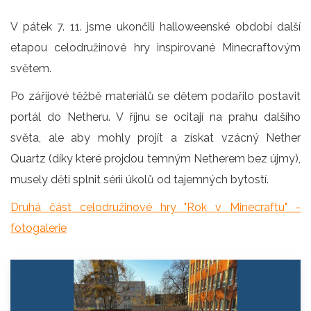
V pátek 7. 11. jsme ukončili halloweenské období další
etapou celodružinové hry inspirované Minecraftovým
světem.
Po zářijové těžbě materiálů se dětem podařilo postavit
portál do Netheru. V říjnu se ocitají na prahu dalšího
světa, ale aby mohly projít a získat vzácný Nether
Quartz (díky které projdou temným Netherem bez újmy),
musely děti splnit sérii úkolů od tajemných bytostí.
Druhá část celodružinové hry "Rok v Minecraftu" -
fotogalerie