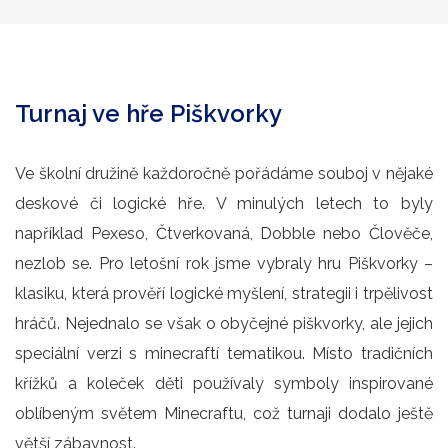
Turnaj ve hře Piškvorky
Ve školní družině každoročně pořádáme souboj v nějaké
deskové či logické hře. V minulých letech to byly
například Pexeso, Čtverkovaná, Dobble nebo Člověče,
nezlob se. Pro letošní rok jsme vybraly hru Piškvorky –
klasiku, která prověří logické myšlení, strategii i trpělivost
hráčů. Nejednalo se však o obyčejné piškvorky, ale jejich
speciální verzi s minecraftí tematikou. Místo tradičních
křížků a koleček děti používaly symboly inspirované
oblíbeným světem Minecraftu, což turnaji dodalo ještě
větší zábavnost.