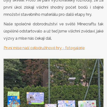
byly skvělé. Proto se paní vychovatelky rozhodly, že za
první úkol získají všichni shodný počet bodů i stejné
množství stavebního materiálu pro další etapy hry.
Naše společné dobrodružství ve světě Minecraftu tak
úspěšně odstartovalo a už teď jsme všichni zvědaví, jaké
výzvy a mise nás čekají dál.
První mise naší celodružinové hry - fotogalerie