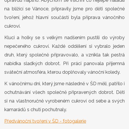
opravdu naplno. Abychom se všichni co nejlépe naladili
na blížící se Vánoce, připravily jsme pro děti společné
tvoření, jehož hlavní součástí byla příprava vánočního
cukroví.
Kluci a holky se s velkým nadšením pustili do výroby
nepečeného cukroví. Každé oddělení si vybralo jeden
druh, který společně připravovalo, a vznikla tak pestrá
nabídka sladkých dobrot. Při práci panovala příjemná
sváteční atmosféra, kterou doplňovaly vánoční koledy.
K vánočnímu dni, který jsme následně v ŠD měli, patřilo i
ochutnávání všech společně připravených dobrot. Děti
si na vlastnoručně vyrobeném cukroví od sebe a svých
kamarádů s chutí pochutnaly.
Předvánoční tvoření v ŠD - fotogalerie