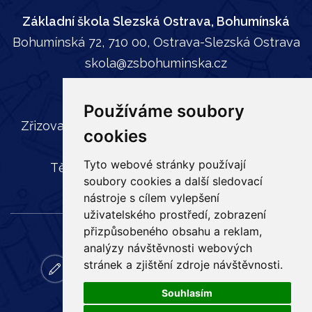
Základní škola Slezská Ostrava, Bohumínská
Bohumínská 72, 710 00, Ostrava-Slezská Ostrava
skola@zsbohuminska.cz
tel:
596 241 739
Používáme soubory
Zřizovatel: Statutární město Ostrava, Městský
cookies
obvod Slezská Ostrava,
Tyto webové stránky používají
Těšínská 35, 710 16 Slezská Ostrava
soubory cookies a další sledovací
nástroje s cílem vylepšení
uživatelského prostředí, zobrazení
přizpůsobeného obsahu a reklam,
analýzy návštěvnosti webových
stránek a zjištění zdroje návštěvnosti.
zapisy
email
bakalar
online
ke
facebook
vyuka
stazeni
Souhlasím