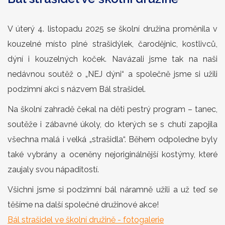
V úterý 4. listopadu 2025 se školní družina proměnila v
kouzelné místo plné strašidýlek, čarodějnic, kostlivců,
dýní i kouzelných koček. Navázali jsme tak na naši
nedávnou soutěž o „NEJ dýni“ a společně jsme si užili
podzimní akci s názvem Bál strašidel.
Na školní zahradě čekal na děti pestrý program – tanec,
soutěže i zábavné úkoly, do kterých se s chutí zapojila
všechna malá i velká „strašidla“. Během odpoledne byly
také vybrány a oceněny nejoriginálnější kostýmy, které
zaujaly svou nápaditostí.
Všichni jsme si podzimní bál náramně užili a už teď se
těšíme na další společné družinové akce!
Bál strašidel ve školní družině - fotogalerie