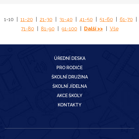
1-10
|
11-20
|
21-30
|
31-40
|
41-50
|
51-60
|
61-70
|
71-80
|
81-90
|
91-100
|
Další >>
|
Vše
ÚŘEDNÍ DESKA
PRO RODIČE
ŠKOLNÍ DRUŽINA
ŠKOLNÍ JÍDELNA
AKCE ŠKOLY
KONTAKTY