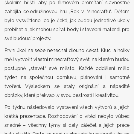
školním hřišti, aby po filmovém promítání slavnostně
zahájila celodružinovou hru „Rok v Minecraftu“. Dětem
bylo vysvětleno, co je čeká, jak budou jednotlivé úkoly
probíhat a jak mohou sbírat body i stavební materiál pro
své budoucí projekty.
První úkol na sebe nenechal dlouho čekat. Kluci a holky
měli vytvořit vlastní minecraftový svět, na kterém budou
postupně „stavět“ své město. Každé oddělení mělo
týden na společnou domluvu, plánování i samotné
tvoření. Výsledkem se staly originální a nápadité
obrázky, které překvapily svou pestrostí i kreativitou.
Po týdnu následovalo vystavení všech výtvorů a jejich
krátká prezentace. Rozhodování o vítězi nebylo vůbec
snadné – všechny týmy si daly záležet a jejich práce