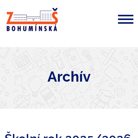
ZŠ
Bohumínská
72
Archív