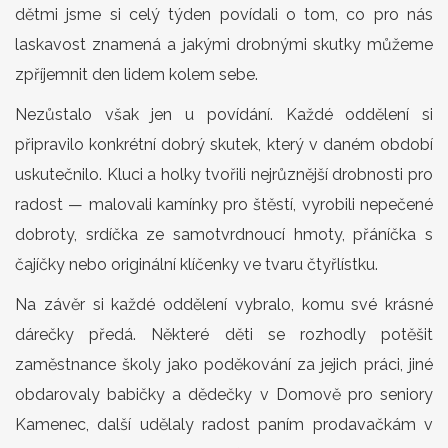
dětmi jsme si celý týden povídali o tom, co pro nás
laskavost znamená a jakými drobnými skutky můžeme
zpříjemnit den lidem kolem sebe.
Nezůstalo však jen u povídání. Každé oddělení si
připravilo konkrétní dobrý skutek, který v daném období
uskutečnilo. Kluci a holky tvořili nejrůznější drobnosti pro
radost — malovali kamínky pro štěstí, vyrobili nepečené
dobroty, srdíčka ze samotvrdnoucí hmoty, přáníčka s
čajíčky nebo originální klíčenky ve tvaru čtyřlístku.
Na závěr si každé oddělení vybralo, komu své krásné
dárečky předá. Některé děti se rozhodly potěšit
zaměstnance školy jako poděkování za jejich práci, jiné
obdarovaly babičky a dědečky v Domově pro seniory
Kamenec, další udělaly radost paním prodavačkám v