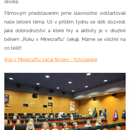
skvělá.
Filmovým představením jsme slavnostně odstartovali
naše letošní téma. Už v příštím týdnu se děti dozvědí,
jaká dobrodružství a které hry a aktivity je v družině
během „Roku v Minecraftu“ čekají. Máme se všichni na
co těšit!
Rok v Minecraftu začal filmem - fotogalerie