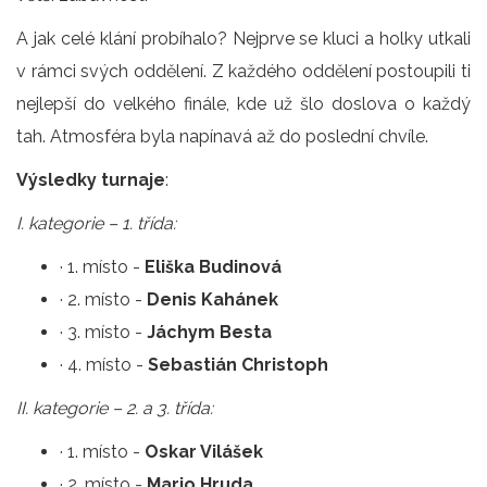
A jak celé klání probíhalo? Nejprve se kluci a holky utkali
v rámci svých oddělení. Z každého oddělení postoupili ti
nejlepší do velkého finále, kde už šlo doslova o každý
tah. Atmosféra byla napínavá až do poslední chvíle.
Výsledky turnaje
:
I. kategorie – 1. třída:
· 1. místo -
Eliška Budinová
· 2. místo -
Denis Kahánek
· 3. místo -
Jáchym Besta
· 4. místo -
Sebastián Christoph
II. kategorie – 2. a 3. třída:
· 1. místo -
Oskar Vilášek
· 2. místo -
Mario Hruda