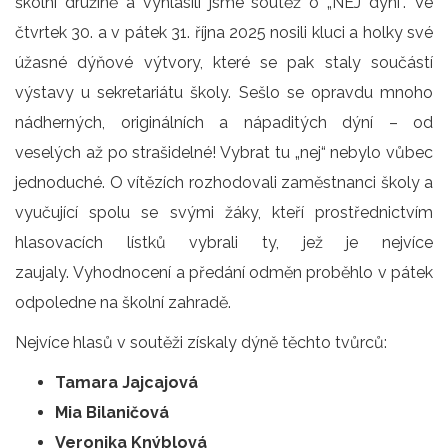
školní družině a vyhlásili jsme soutěž o „NEJ dýni“. Ve
čtvrtek 30. a v pátek 31. října 2025 nosili kluci a holky své
úžasné dýňové výtvory, které se pak staly součástí
výstavy u sekretariátu školy. Sešlo se opravdu mnoho
nádherných, originálních a nápaditých dýní – od
veselých až po strašidelné! Vybrat tu „nej“ nebylo vůbec
jednoduché. O vítězích rozhodovali zaměstnanci školy a
vyučující spolu se svými žáky, kteří prostřednictvím
hlasovacích lístků vybrali ty, jež je nejvíce
zaujaly. Vyhodnocení a předání odměn proběhlo v pátek
odpoledne na školní zahradě.
Nejvíce hlasů v soutěži získaly dýně těchto tvůrců:
Tamara Jajcajová
Mia Bilaničová
Veronika Knýblová