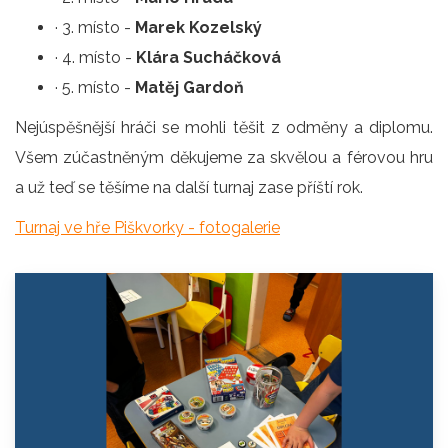
· 3. místo -
Marek Kozelský
· 4. místo -
Klára Sucháčková
· 5. místo -
Matěj Gardoň
Nejúspěšnější hráči se mohli těšit z odměny a diplomu.
Všem zúčastněným děkujeme za skvělou a férovou hru
a už teď se těšíme na další turnaj zase příští rok.
Turnaj ve hře Piškvorky - fotogalerie