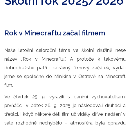
Školní rok 2025/2026
Rok v Minecraftu začal filmem
Naše letošní celoroční téma ve školní družině nese
název „Rok v Minecraftu“. A protože k takovému
dobrodružství patří i správný filmový začátek, vydali
jsme se společně do Minikina v Ostravě na Minecraft
film.
Ve čtvrtek 25. 9. vyrazili s paními vychovatelkami
prvňáčci, v pátek 26. 9. 2025 je následovali druháci a
třeťáci. I když některé děti film už viděly dříve, nadšení v
sále rozhodně nechybělo – atmosféra byla opravdu