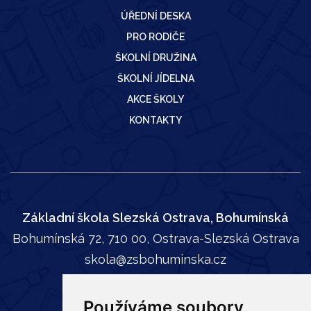
ÚŘEDNÍ DESKA
PRO RODIČE
ŠKOLNÍ DRUŽINA
ŠKOLNÍ JÍDELNA
AKCE ŠKOLY
KONTAKTY
Základní škola Slezská Ostrava, Bohumínská
Bohumínská 72, 710 00, Ostrava-Slezská Ostrava
skola@zsbohuminska.cz
tel:
596 241 739
Používáme soubory