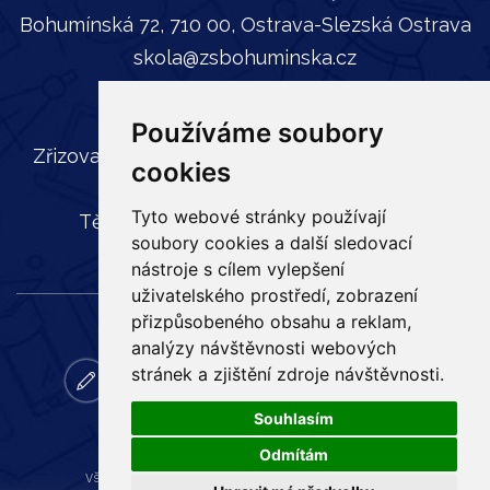
Bohumínská 72, 710 00, Ostrava-Slezská Ostrava
skola@zsbohuminska.cz
tel:
596 241 739
Používáme soubory
Zřizovatel: Statutární město Ostrava, Městský
cookies
obvod Slezská Ostrava,
Tyto webové stránky používají
Těšínská 35, 710 16 Slezská Ostrava
soubory cookies a další sledovací
nástroje s cílem vylepšení
uživatelského prostředí, zobrazení
přizpůsobeného obsahu a reklam,
analýzy návštěvnosti webových
stránek a zjištění zdroje návštěvnosti.
zapisy
email
bakalar
online
ke
facebook
vyuka
stazeni
Souhlasím
Odmítám
Všechna práva vyhrazena
Základní škola Bohumínská
,