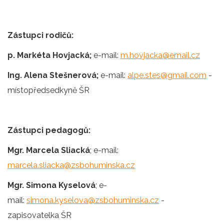
Zástupci rodičů:
p. Markéta Hovjacká;
e-mail:
m.hovjacka@email.cz
Ing. Alena Stešnerová;
e-mail:
alpe.stes@gmail.com
-
místopředsedkyně ŠR
Zástupci pedagogů:
Mgr. Marcela Sliacká
; e-mail:
marcela.sliacka@zsbohuminska.cz
Mgr. Simona Kyselová
; e-
mail:
simona.kyselova@zsbohuminska.cz
-
zapisovatelka ŠR