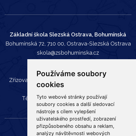
Základní škola Slezská Ostrava, Bohumínská
Bohumínská 72, 710 00, Ostrava-Slezská Ostrava
skola@zsbohuminska.cz
tel:
596 241 739
Používáme soubory
Zřizovatel: Statutární město Ostrava, Městský
cookies
obvod Slezská Ostrava,
Tyto webové stránky používají
Těšínská 35, 710 16 Slezská Ostrava
soubory cookies a další sledovací
nástroje s cílem vylepšení
uživatelského prostředí, zobrazení
přizpůsobeného obsahu a reklam,
analýzy návštěvnosti webových