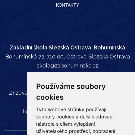
KONTAKTY
Základní škola Slezská Ostrava, Bohumínská
Bohumínská 72, 710 00, Ostrava-Slezská Ostrava
skola@zsbohuminska.cz
tel:
596 241 739
Používáme soubory
Zřizovatel: Statutární město Ostrava, Městský
cookies
obvod Slezská Ostrava,
Tyto webové stránky používají
Těšínská 35, 710 16 Slezská Ostrava
soubory cookies a další sledovací
nástroje s cílem vylepšení
uživatelského prostředí, zobrazení