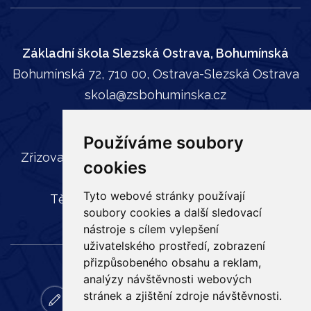
Základní škola Slezská Ostrava, Bohumínská
Bohumínská 72, 710 00, Ostrava-Slezská Ostrava
skola@zsbohuminska.cz
tel:
596 241 739
Používáme soubory
Zřizovatel: Statutární město Ostrava, Městský
cookies
obvod Slezská Ostrava,
Tyto webové stránky používají
Těšínská 35, 710 16 Slezská Ostrava
soubory cookies a další sledovací
nástroje s cílem vylepšení
uživatelského prostředí, zobrazení
přizpůsobeného obsahu a reklam,
analýzy návštěvnosti webových
stránek a zjištění zdroje návštěvnosti.
zapisy
email
bakalar
online
ke
facebook