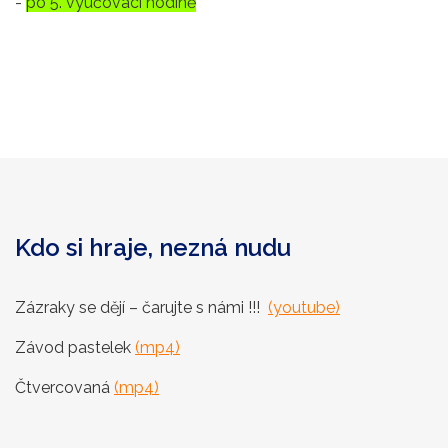
-
po 5. vyučovací hodině
Kdo si hraje, nezná nudu
Zázraky se dějí – čarujte s námi !!!
(youtube)
Závod pastelek
(mp4)
Čtvercovaná
(mp4)