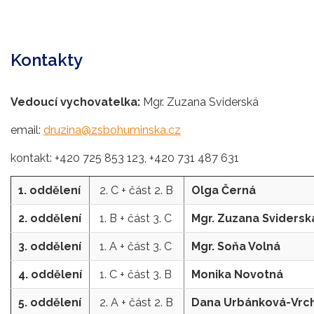
Kontakty
Vedoucí vychovatelka:
Mgr. Zuzana Sviderská
email:
druzina@zsbohuminska.cz
kontakt: +420 725 853 123, +420 731 487 631
1. oddělení
2. C + část 2. B
Olga Černá
2. oddělení
1. B + část 3. C
Mgr. Zuzana Svidersk
3. oddělení
1. A + část 3. C
Mgr. Soňa Volná
4. oddělení
1. C + část 3. B
Monika Novotná
5. oddělení
2. A + část 2. B
Dana Urbánková-Vrc