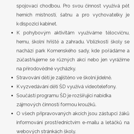
spojovací chodbou. Pro svou činnost využívá pět
herních místností, šatnu a pro vychovatelky je
k dispozici kabinet.
K pohybovým aktivitám využíváme tělocvičnu,
hernu, školní hřiště a zahradu. V blízkosti školy se
nachází park Komenského sady, kde pořádáme a
zúčastňujeme se různých akcí nebo jen vyrážíme
na přírodovědné vycházky.
Stravování dětí je zajištěno ve školní jídelně.
K vyzvedávání dětí ŠD využívá videotelefony.
Součástí programu ŠD je rozšiřující nabídka
zájmových činností formou kroužků.
O všech připravovaných akcích jsou zástupci žáků
informování prostřednictvím e-mailu a letáčků na
webových stránkách školy.