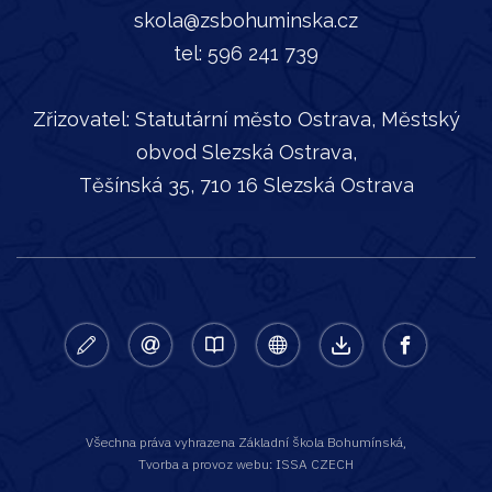
skola@zsbohuminska.cz
tel:
596 241 739
Zřizovatel: Statutární město Ostrava, Městský
obvod Slezská Ostrava,
Těšínská 35, 710 16 Slezská Ostrava
zapisy
email
bakalar
online
ke
facebook
vyuka
stazeni
Všechna práva vyhrazena
Základní škola Bohumínská
,
Tvorba a provoz webu:
ISSA CZECH