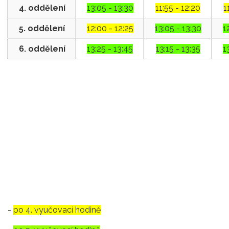
4. oddělení
13:05 - 13:30
11:55 - 12:20
1
5. oddělení
12:00 - 12:25
13:05 - 13:30
1
6. oddělení
13:25 - 13:45
13:15 - 13:35
1
-
po 4. vyučovací hodině