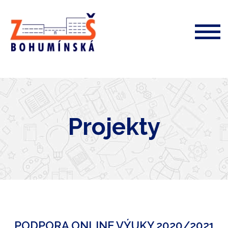
ZŠ
Bohumínská
72
Projekty
PODPORA ONLINE VÝUKY 2020/2021