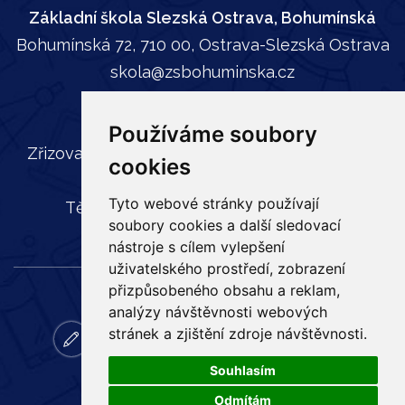
Základní škola Slezská Ostrava, Bohumínská
Bohumínská 72, 710 00, Ostrava-Slezská Ostrava
skola@zsbohuminska.cz
tel:
596 241 739
Používáme soubory
Zřizovatel: Statutární město Ostrava, Městský
cookies
obvod Slezská Ostrava,
Tyto webové stránky používají
Těšínská 35, 710 16 Slezská Ostrava
soubory cookies a další sledovací
nástroje s cílem vylepšení
uživatelského prostředí, zobrazení
přizpůsobeného obsahu a reklam,
analýzy návštěvnosti webových
stránek a zjištění zdroje návštěvnosti.
zapisy
email
bakalar
online
ke
facebook
vyuka
stazeni
Souhlasím
Odmítám