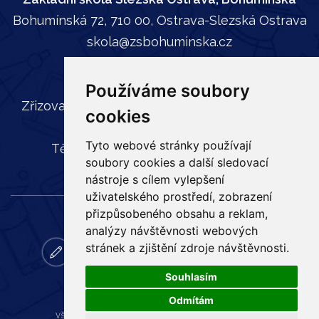
Bohumínská 72, 710 00, Ostrava-Slezská Ostrava
skola@zsbohuminska.cz
tel:
596 241 739
Používáme soubory
Zřizovatel: Statutární město Ostrava, Městský
cookies
obvod Slezská Ostrava,
Tyto webové stránky používají
Těšínská 35, 710 16 Slezská Ostrava
soubory cookies a další sledovací
nástroje s cílem vylepšení
uživatelského prostředí, zobrazení
přizpůsobeného obsahu a reklam,
analýzy návštěvnosti webových
stránek a zjištění zdroje návštěvnosti.
zapisy
email
bakalar
online
ke
facebook
vyuka
stazeni
Souhlasím
Odmítám
Všechna práva vyhrazena
Základní škola Bohumínská
,