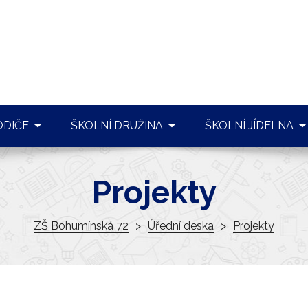
ODIČE
ŠKOLNÍ DRUŽINA
ŠKOLNÍ JÍDELNA
NIZACE ŠKOLNÍHO ROKU
PLÁNOVANÉ AKCE
JÍDELNÍČEK
Projekty
NE VÝUKA
REALIZOVANÉ AKCE
OBJEDNÁVKY
NÍ PORADENSKÉ PRACOVIŠTĚ
ZÁJMOVÉ KROUŽKY
INFORMACE ŠJ
ZŠ Bohumínská 72
Úřední deska
Projekty
RMACE PRO PŘEDŠKOLÁKY
DOKUMENTY ŠD
VNITŘNÍ ŘÁD ŠJ
ARCHÍV
KONTAKTY
SKÁ RADA
KONTAKTY