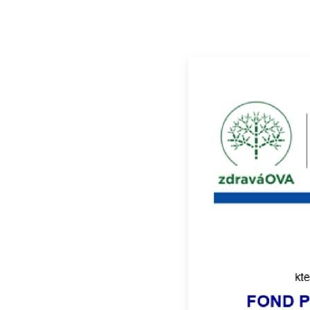
PROJEKTY
FORM
AKTUÁLNĚ
O ŠKOLE
ŠKOLNÍ HŘIŠTĚ