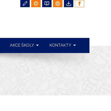
AKCE ŠKOLY
KONTAKTY
FOTOGALERIE
ŠKOLA
REALIZOVANÉ AKCE ŠKOLY
ŠKOLNÍ JÍDELNA
ŠKOLNÍ PARLAMENT
ŠKOLNÍ DRUŽINA
ŠKOLNÍ ČASOPIS
CHARITATIVNÍ ČINNOST
SOUTĚŽE A OLYMPIÁDY