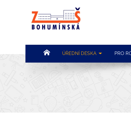
ZŠ
Bohumínská
72
HOME
ÚŘEDNÍ DESKA
PRO R
POVINNÉ INFORMACE
ORGA
DOKUMENTY
ONLI
VÝROČNÍ ZPRÁVY
ŠKOL
ROZPOČET
INFO
VEŘEJNÉ ZAKÁZKY
SRPŠ
VOLNÁ MÍSTA
ŠKOL