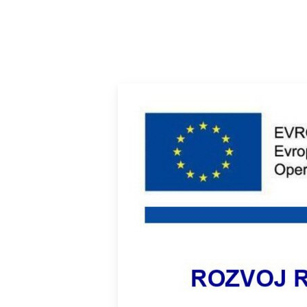
PROJEKTY
FORM
AKTUÁLNĚ
O ŠKOLE
ŠKOLNÍ HŘIŠTĚ