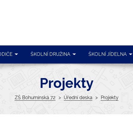
ODIČE
ŠKOLNÍ DRUŽINA
ŠKOLNÍ JÍDELNA
NIZACE ŠKOLNÍHO ROKU
PLÁNOVANÉ AKCE
JÍDELNÍČEK
Projekty
NE VÝUKA
REALIZOVANÉ AKCE
OBJEDNÁVKY
NÍ PORADENSKÉ PRACOVIŠTĚ
ZÁJMOVÉ KROUŽKY
INFORMACE ŠJ
ZŠ Bohumínská 72
Úřední deska
Projekty
RMACE PRO PŘEDŠKOLÁKY
DOKUMENTY ŠD
VNITŘNÍ ŘÁD ŠJ
ARCHÍV
KONTAKTY
SKÁ RADA
KONTAKTY