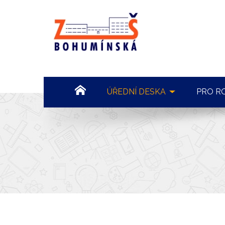
ZŠ
Bohumínská
72
HOME
ÚŘEDNÍ DESKA
PRO R
POVINNÉ INFORMACE
ORGA
DOKUMENTY
ONLI
VÝROČNÍ ZPRÁVY
ŠKOL
ROZPOČET
INFO
VEŘEJNÉ ZAKÁZKY
SRPŠ
VOLNÁ MÍSTA
ŠKOL