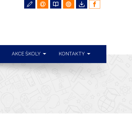
AKCE ŠKOLY
KONTAKTY
FOTOGALERIE
ŠKOLA
REALIZOVANÉ AKCE ŠKOLY
ŠKOLNÍ JÍDELNA
ŠKOLNÍ PARLAMENT
ŠKOLNÍ DRUŽINA
ŠKOLNÍ ČASOPIS
CHARITATIVNÍ ČINNOST
SOUTĚŽE A OLYMPIÁDY