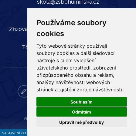
skola@zsbohuminska.cz
tel:
596 241 739
Používáme soubory
Zřizovatel: Statutární město Ostrava, Městský
cookies
obvod Slezská Ostrava,
Tyto webové stránky používají
Těšínská 35, 710 16 Slezská Ostrava
soubory cookies a další sledovací
nástroje s cílem vylepšení
uživatelského prostředí, zobrazení
přizpůsobeného obsahu a reklam,
analýzy návštěvnosti webových
stránek a zjištění zdroje návštěvnosti.
zapisy
email
bakalar
online
ke
facebook
vyuka
stazeni
Souhlasím
Odmítám
Všechna práva vyhrazena
Základní škola Bohumínská
,
Upravit mé předvolby
Tvorba a provoz webu:
ISSA CZECH
NASTAVENÍ COOKIES