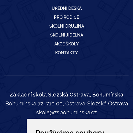
ÚŘEDNÍ DESKA
PRO RODIČE
ŠKOLNÍ DRUŽINA
ŠKOLNÍ JÍDELNA
AKCE ŠKOLY
KONTAKTY
Základní škola Slezská Ostrava, Bohumínská
Bohumínská 72, 710 00, Ostrava-Slezská Ostrava
skola@zsbohuminska.cz
tel:
596 241 739
Používáme soubory